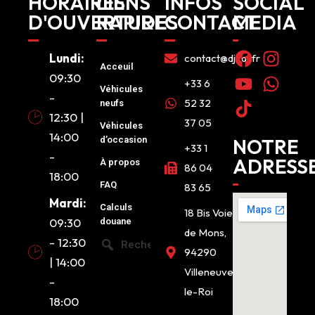
HORAIRES
LIENS
INFOS
SOCIAL
D'OUVERTURE
RAPIDES
CONTACT
MEDIA
Lundi:
contact@djcar.fr
Acceuil
09:30
+33 6
Véhicules
-
52 32
neufs
12:30 |
37 05
Véhicules
14:00
d’occasion
NOTRE
+33 1
-
ADRESS
À propos
86 04
18:00
FAQ
83 65
Mardi:
Calculs
18 Bis Voie
09:30
douane
de Mons,
- 12:30
Recherche
94290
| 14:00
Villeneuve-
-
le-Roi
18:00