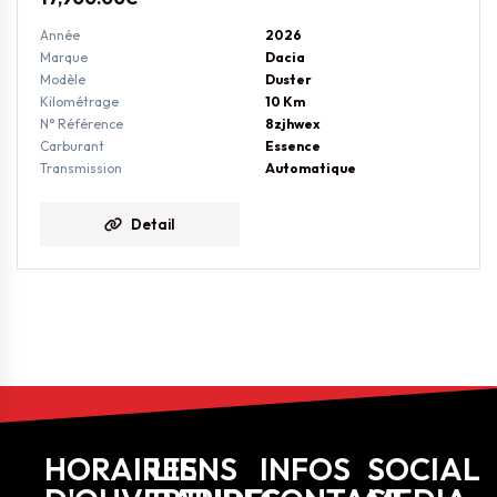
Année
2026
Marque
Dacia
Modèle
Duster
Kilométrage
10 Km
N° Référence
8zjhwex
Carburant
Essence
Transmission
Automatique
Detail
HORAIRES
LIENS
INFOS
SOCIAL