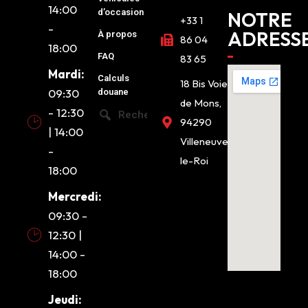
14:00
d’occasion
NOTRE
+33 1
-
ADRESS
À propos
86 04
18:00
FAQ
83 65
Mardi:
Calculs
18 Bis Voie
09:30
douane
de Mons,
- 12:30
Recherche
94290
| 14:00
Villeneuve-
-
le-Roi
18:00
Mercredi:
09:30 -
12:30 |
14:00 -
18:00
Jeudi: