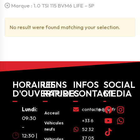
Marque :
1.0 TSI 115 BVM6 LIFE - 5P
No result were found matching your selection.
HORAIRES
LIENS
INFOS
SOCIAL
D'OUVERTURE
RAPIDES
CONTACT
MEDIA
Lundi:
contact@djcar.fr
Acceuil
09:30
+33 6
Véhicules
-
52 32
neufs
12:30 |
37 05
Véhicules