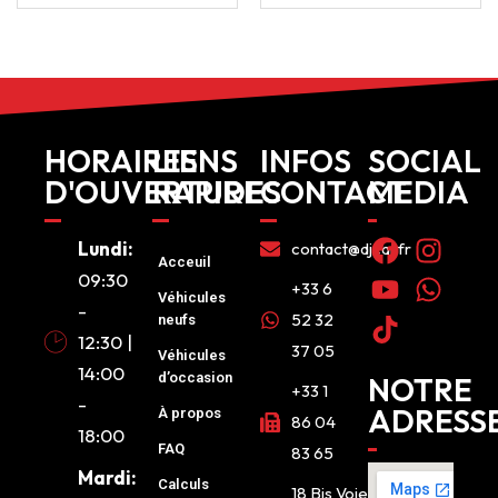
HORAIRES
LIENS
INFOS
SOCIAL
D'OUVERTURE
RAPIDES
CONTACT
MEDIA
Lundi:
contact@djcar.fr
Acceuil
09:30
+33 6
Véhicules
-
52 32
neufs
12:30 |
37 05
Véhicules
14:00
d’occasion
NOTRE
+33 1
-
ADRESS
À propos
86 04
18:00
FAQ
83 65
Mardi:
Calculs
18 Bis Voie