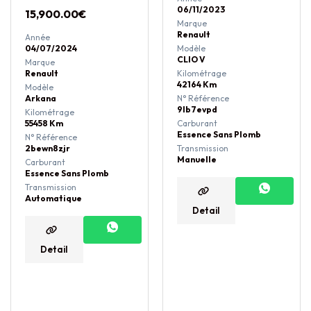
06/11/2023
15,900.00
€
Marque
Renault
Année
04/07/2024
Modèle
CLIO V
Marque
Renault
Kilométrage
42164 Km
Modèle
Arkana
N° Référence
9lb7evpd
Kilométrage
55458 Km
Carburant
Essence Sans Plomb
N° Référence
2bewn8zjr
Transmission
Manuelle
Carburant
Essence Sans Plomb
Transmission
Automatique
Detail
Detail