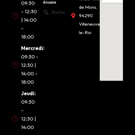
09:30
douane
de Mons,
- 12:30
Recherche
94290
| 14:00
Villeneuve-
-
le-Roi
18:00
Mercredi:
09:30 -
12:30 |
14:00 -
18:00
Jeudi:
09:30
-
12:30 |
14:00